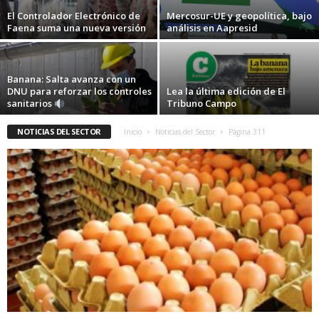
El Controlador Electrónico de
Mercosur-UE y geopolítica, bajo
Faena suma una nueva versión
análisis en Aapresid
Banana: Salta avanza con un
DNU para reforzar los controles
Lea la última edición de El
sanitarios
Tribuno Campo
NOTICIAS DEL SECTOR
Inicio
Noticias del Sector
Página 311