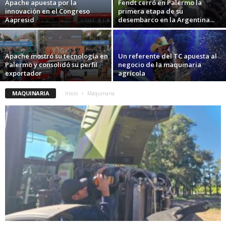
Apache apuesta por la
Fendt cerró en Palermo la
innovación en el Congreso
primera etapa de su
Aapresid
desembarco en la Argentina...
Apache mostró su tecnología en
Un referente del TC apuesta al
Palermo y consolidó su perfil
negocio de la maquinaria
exportador
agrícola
MAQUINARIA
Inicio
Maquinaria