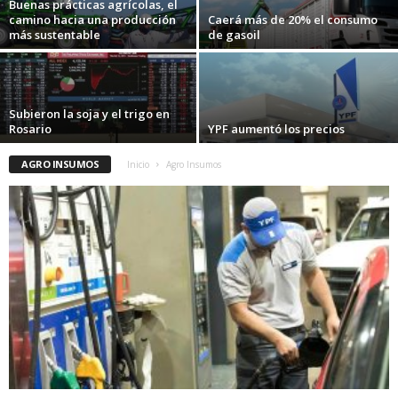
Buenas prácticas agrícolas, el
camino hacia una producción
Caerá más de 20% el consumo
más sustentable
de gasoil
Subieron la soja y el trigo en
Rosario
YPF aumentó los precios
AGRO INSUMOS
Inicio
Agro Insumos