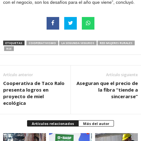
con el negocio, son los desafíos para el año que viene”, concluyó.
ETIQUETAS
COOPERATIVISMO
LA SEGUNDA SEGUROS
RED MUJERES RURALES
RSE
Artículo anterior
Artículo siguiente
Cooperativa de Taco Ralo
Aseguran que el precio de
presenta logros en
la fibra “tiende a
proyecto de miel
sincerarse”
ecológica
Artículos relacionados
Más del autor