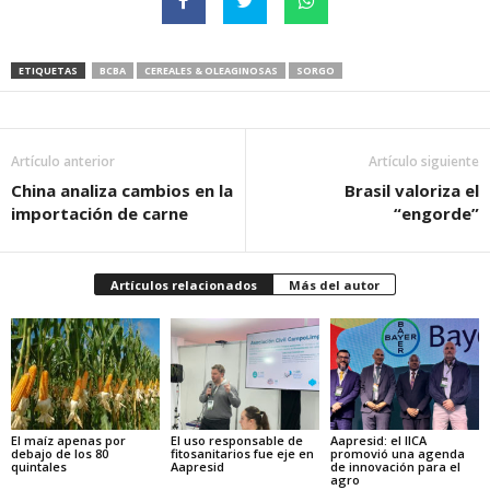
ETIQUETAS
BCBA
CEREALES & OLEAGINOSAS
SORGO
Artículo anterior
Artículo siguiente
China analiza cambios en la
Brasil valoriza el
importación de carne
“engorde”
Artículos relacionados
Más del autor
El maíz apenas por
El uso responsable de
Aapresid: el IICA
debajo de los 80
fitosanitarios fue eje en
promovió una agenda
quintales
Aapresid
de innovación para el
agro