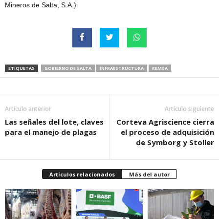
Mineros de Salta, S.A.).
ETIQUETAS
GOBIERNO DE SALTA
INFRAESTRUCTURA
REMSA
Artículo anterior
Artículo siguiente
Las señales del lote, claves
Corteva Agriscience cierra
para el manejo de plagas
el proceso de adquisición
de Symborg y Stoller
Artículos relacionados
Más del autor