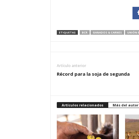
ETIQUETAS
BCR
GANADOS & CARNES
UNIÓN 
Artículo anterior
Récord para la soja de segunda
Artículos relacionados
Más del autor