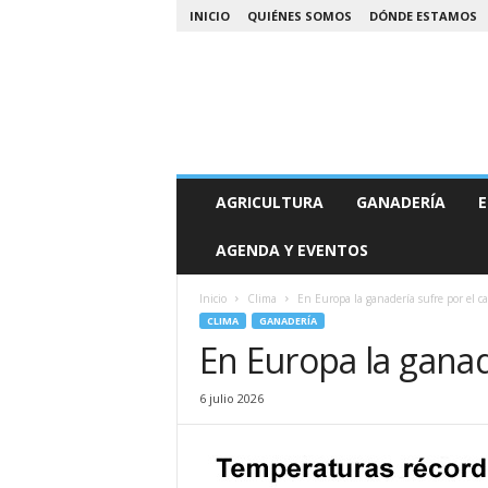
INICIO
QUIÉNES SOMOS
DÓNDE ESTAMOS
A
AGRICULTURA
GANADERÍA
E
g
r
AGENDA Y EVENTOS
o
N
o
Inicio
Clima
En Europa la ganadería sufre por el ca
a
CLIMA
GANADERÍA
En Europa la ganad
6 julio 2026