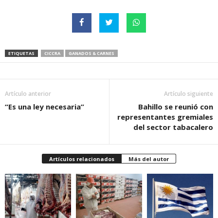
ETIQUETAS
CICCRA
GANADOS & CARNES
Artículo anterior
Artículo siguiente
“Es una ley necesaria”
Bahillo se reunió con
representantes gremiales
del sector tabacalero
Artículos relacionados
Más del autor