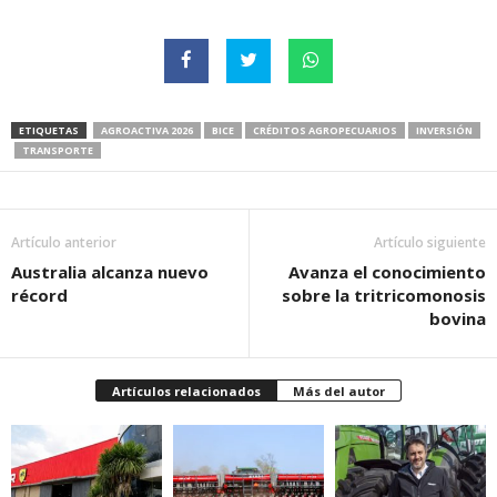
ETIQUETAS
AGROACTIVA 2026
BICE
CRÉDITOS AGROPECUARIOS
INVERSIÓN
TRANSPORTE
Artículo anterior
Artículo siguiente
Australia alcanza nuevo
Avanza el conocimiento
récord
sobre la tritricomonosis
bovina
Artículos relacionados
Más del autor