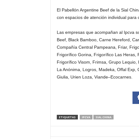
El Pabellón Argentine Beef de la Sial Ch
con espacios de atención individual para
Las empresas que acompañan al Ipcva son
Beef, Black Bamboo, Carne Hereford, Car
Compañía Central Pampeana, Friar, Frigolar
Frigorífico Gorina, Frigorífico Las Heras, 
Frigorífico Visom, Frimsa, Grupo Lequio, In
La Anónima, Logros, Madeka, Offal Exp, Q
Giulia, Urien Loza, Viande–Ecocarnes.
ETIQUETAS
IPCVA
SIAL CHINA