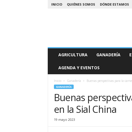
INICIO
QUIÉNES SOMOS
DÓNDE ESTAMOS
A
AGRICULTURA
GANADERÍA
E
g
r
AGENDA Y EVENTOS
o
N
o
Inicio
Ganadería
Buenas perspectivas para la carne
a
GANADERÍA
Buenas perspectiva
en la Sial China
19 mayo 2023