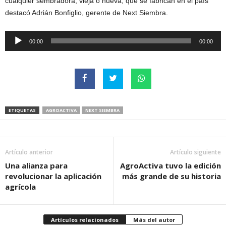
cualquier sembradora, vieja o nueva, que se fabrican en el país”
destacó Adrián Bonfiglio, gerente de Next Siembra.
Reproductor
00:00
00:00
de
audio
ETIQUETAS
AGROACTIVA
NEXT SIEMBRA
Artículo anterior
Artículo siguiente
Una alianza para
AgroActiva tuvo la edición
revolucionar la aplicación
más grande de su historia
agrícola
Artículos relacionados
Más del autor