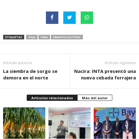
ETIQUETAS
SOJA
YARA
YARAVITA GLYTRAC
Artículo anterior
Artículo siguiente
La siembra de sorgo se
Nacira: INTA presentó una
demora en el norte
nueva cebada forrajera
Artículos relacionados
Más del autor