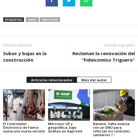
ETIQUETAS
INDEC
INDUSTRIA
Artículo anterior
Artículo siguiente
Subas y bajas en la
Reclaman la renovación del
construcción
“Fideicomiso Triguero”
Artículos relacionados
Más del autor
El Controlador
Mercosur-UE y
Banana: Salta avanza
Electrónico de Faena
geopolítica, bajo
con un DNU para
suma una nueva versión
análisis en Aapresid
reforzar los controles
sanitarios