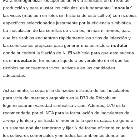
Para homogeneizar los aportes de N vía simbiosis en un lote de
producción y para ajustar los cálculos, es fundamental “
inocular
”
las vicias (más aún en lotes sin historia de este cultivo) con rizobios
específicos seleccionados justamente por la eficiencia simbiótica.
La inoculación de las semillas de vicia es, ni más ni menos, para
que los rizobios encuentren rápidamente los sitios de infección y
las condiciones propicias para generar una estructura
nodular
donde sucederá la fijación de N. El vehículo para que esto suceda
es el
inoculante
, formulado líquido o pulverulento en el que los
rizobios se encuentran vivos, activos y en las cantidades
adecuadas.
Actualmente, la cepa elite de rizobio utilizada de los inoculantes
para vicia del mercado argentino es la D70 de Rhizobium
leguminosarum variedad simbiótica viciae. Además, D70 es la
recomendada por el INTA para la formulación de inoculantes de
arveja y lenteja y es hasta el momento la que es capaz de generar
un sistema nodular temprano y fijar N de forma eficiente en todos
los cultivares comerciales y en todos los ambientes donde fue