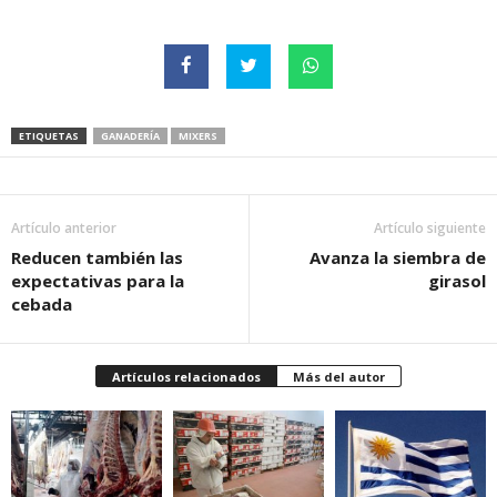
ETIQUETAS
GANADERÍA
MIXERS
Artículo anterior
Artículo siguiente
Reducen también las
Avanza la siembra de
expectativas para la
girasol
cebada
Artículos relacionados
Más del autor