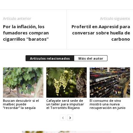
Artículo anterior
Artículo siguiente
Por la inflación, los
Profertil en Aapresid para
fumadores compran
conversar sobre huella de
cigarrillos “baratos”
carbono
Artículos relacionados
Más del autor
Buscan descubrir si el
Cafayate será sede de
El consumo de vino
malbec puede
un taller para impulsar
mostró una nueva
“recordar” la sequía
el Torrontés Riojano
recuperación en junio