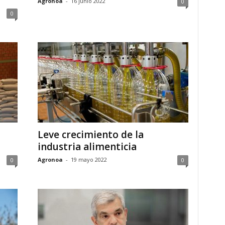
Agronoa
-
16 junio 2022
0
0
Leve crecimiento de la
industria alimenticia
Agronoa
-
19 mayo 2022
0
0