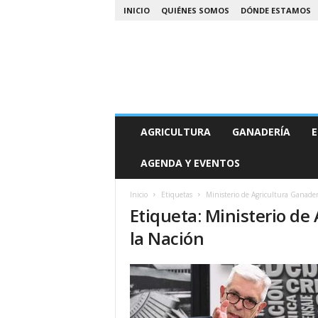
INICIO
QUIÉNES SOMOS
DÓNDE ESTAMOS
A
AGRICULTURA
GANADERÍA
E
g
r
AGENDA Y EVENTOS
o
N
o
Inicio
Etiquetas
Ministerio de Agricultura Ganader
Etiqueta: Ministerio de
a
la Nación