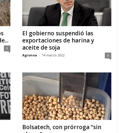
os
El gobierno suspendió las
e...
exportaciones de harina y
aceite de soja
0
Agronoa
-
14 marzo 2022
0
Bolsatech, con prórroga “sin