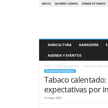
INICIO
QUIÉNES SOMOS
DÓNDE ESTAMOS
A
AGRICULTURA
GANADERÍA
E
g
r
AGENDA Y EVENTOS
o
N
o
Inicio
Economías Regionales
Tabaco calentado: nue
a
ECONOMÍAS REGIONALES
Tabaco calentado:
expectativas por i
13 mayo 2026