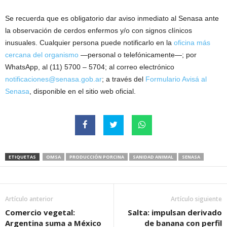
Se recuerda que es obligatorio dar aviso inmediato al Senasa ante
la observación de cerdos enfermos y/o con signos clínicos
inusuales. Cualquier persona puede notificarlo en la
oficina más
cercana del organismo
—personal o telefónicamente—; por
WhatsApp, al (11) 5700 – 5704; al correo electrónico
notificaciones@senasa.gob.ar
; a través del
Formulario Avisá al
Senasa
, disponible en el sitio web oficial.
ETIQUETAS
OMSA
PRODUCCIÓN PORCINA
SANIDAD ANIMAL
SENASA
Artículo anterior
Artículo siguiente
Comercio vegetal:
Salta: impulsan derivado
Argentina suma a México
de banana con perfil