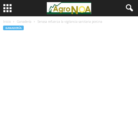
Inicio
Ganadería
Senasa refuerza la vigilancia sanitaria porcina
GANADERÍA