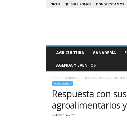
INICIO
QUIÉNES SOMOS
DÓNDE ESTAMOS
A
AGRICULTURA
GANADERÍA
E
g
r
AGENDA Y EVENTOS
o
N
o
Inicio
Maquinaria
Respuesta con sustentabilidad a
a
MAQUINARIA
Respuesta con sus
agroalimentarios y
17 febrero 2023