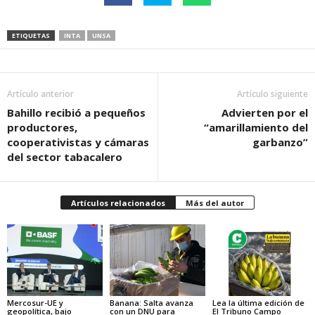
ETIQUETAS
INTA
UNSA
Artículo anterior
Artículo siguiente
Bahillo recibió a pequeños
Advierten por el
productores,
“amarillamiento del
cooperativistas y cámaras
garbanzo”
del sector tabacalero
Artículos relacionados
Más del autor
Mercosur-UE y
Banana: Salta avanza
Lea la última edición de
geopolítica, bajo
con un DNU para
El Tribuno Campo