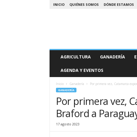
INICIO
QUIÉNES SOMOS
DÓNDE ESTAMOS
A
AGRICULTURA
GANADERÍA
E
g
r
AGENDA Y EVENTOS
o
N
o
Inicio
Ganadería
Por primera vez, Catamarca expor
a
GANADERÍA
Por primera vez, 
Braford a Paragua
17 agosto 2023