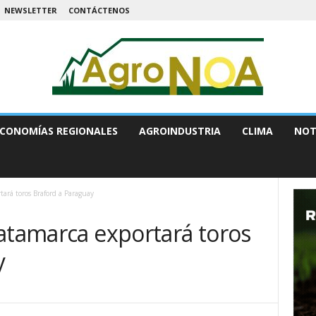
NEWSLETTER
CONTÁCTENOS
CONOMÍAS REGIONALES
AGROINDUSTRIA
CLIMA
NOT
tará toros Braford a Paraguay
Catamarca exportará toros
y