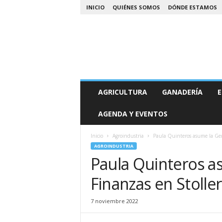
INICIO
QUIÉNES SOMOS
DÓNDE ESTAMOS
A
AGRICULTURA
GANADERÍA
E
g
r
AGENDA Y EVENTOS
o
N
o
Inicio
Agroindustria
Paula Quinteros asume la Ger
a
AGROINDUSTRIA
Paula Quinteros a
Finanzas en Stolle
7 noviembre 2022