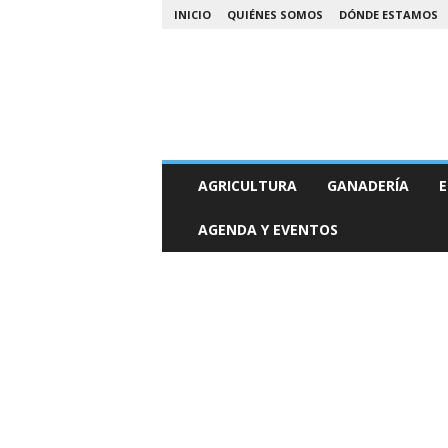
INICIO
QUIÉNES SOMOS
DÓNDE ESTAMOS
A
AGRICULTURA
GANADERÍA
E
g
r
AGENDA Y EVENTOS
o
N
o
a