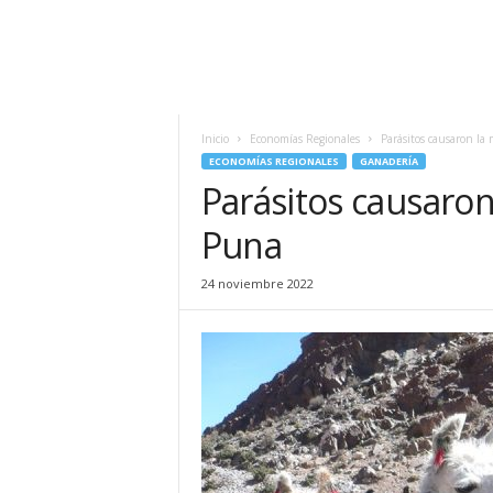
Inicio
Economías Regionales
Parásitos causaron la
ECONOMÍAS REGIONALES
GANADERÍA
Parásitos causaron
Puna
24 noviembre 2022