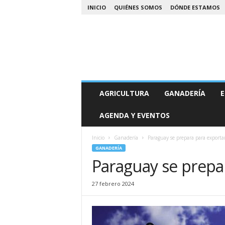
INICIO
QUIÉNES SOMOS
DÓNDE ESTAMOS
A
AGRICULTURA
GANADERÍA
E
g
r
AGENDA Y EVENTOS
o
N
o
Inicio
Ganadería
Paraguay se prepara para exporta
a
GANADERÍA
Paraguay se prepa
27 febrero 2024