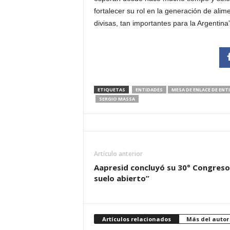
fortalecer su rol en la generación de ali
divisas, tan importantes para la Argentina
ETIQUETAS
ENTIDADES
MESA DE ENLACE DE EN
SERGIO MASSA
Artículo anterior
Aapresid concluyó su 30° Congreso
suelo abierto”
Artículos relacionados
Más del autor