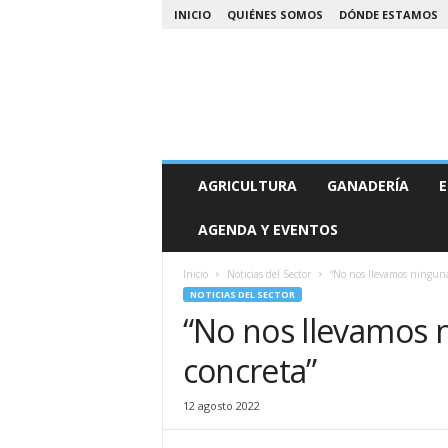
INICIO
QUIÉNES SOMOS
DÓNDE ESTAMOS
A
AGRICULTURA
GANADERÍA
E
g
r
AGENDA Y EVENTOS
o
N
o
Inicio
Noticias del Sector
“No nos llevamos ninguna
a
NOTICIAS DEL SECTOR
“No nos llevamos 
concreta”
12 agosto 2022