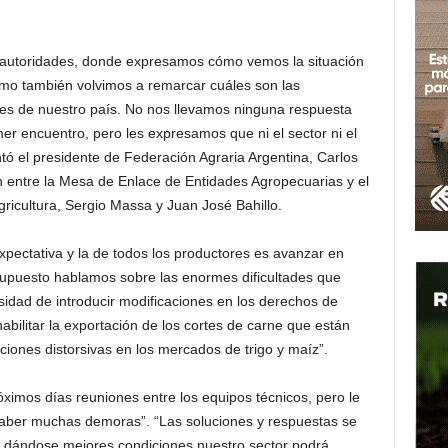
s autoridades, donde expresamos cómo vemos la situación
como también volvimos a remarcar cuáles son las
es de nuestro país. No nos llevamos ninguna respuesta
er encuentro, pero les expresamos que ni el sector ni el
tó el presidente de Federación Agraria Argentina, Carlos
ón entre la Mesa de Enlace de Entidades Agropecuarias y el
gricultura, Sergio Massa y Juan José Bahillo.
expectativa y la de todos los productores es avanzar en
 supuesto hablamos sobre las enormes dificultades que
sidad de introducir modificaciones en los derechos de
bilitar la exportación de los cortes de carne que están
ciones distorsivas en los mercados de trigo y maíz”.
óximos días reuniones entre los equipos técnicos, pero le
haber muchas demoras”. “Las soluciones y respuestas se
 dándose mejores condiciones nuestro sector podrá