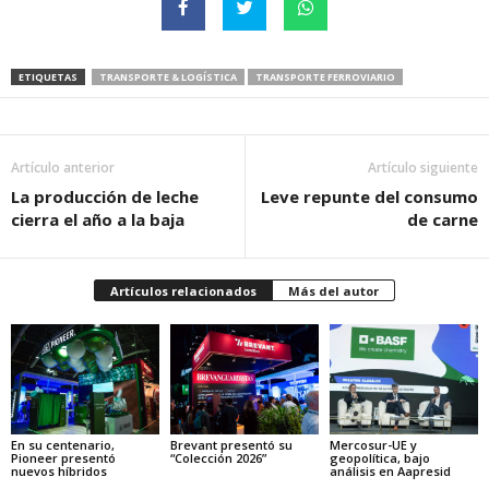
ETIQUETAS
TRANSPORTE & LOGÍSTICA
TRANSPORTE FERROVIARIO
Artículo anterior
Artículo siguiente
La producción de leche
Leve repunte del consumo
cierra el año a la baja
de carne
Artículos relacionados
Más del autor
En su centenario,
Brevant presentó su
Mercosur-UE y
Pioneer presentó
“Colección 2026”
geopolítica, bajo
nuevos híbridos
análisis en Aapresid