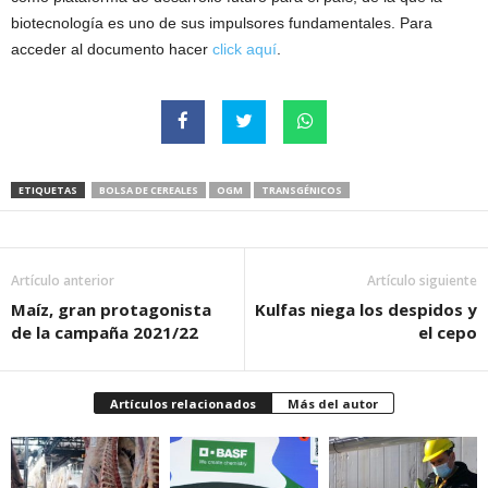
biotecnología es uno de sus impulsores fundamentales. Para
acceder al documento hacer
click aquí
.
ETIQUETAS
BOLSA DE CEREALES
OGM
TRANSGÉNICOS
Artículo anterior
Artículo siguiente
Maíz, gran protagonista
Kulfas niega los despidos y
de la campaña 2021/22
el cepo
Artículos relacionados
Más del autor