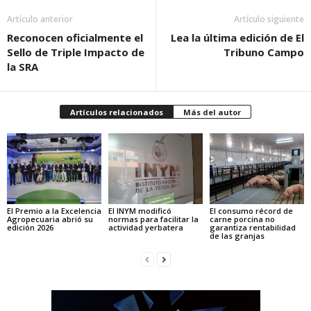
Artículo anterior
Artículo siguiente
Reconocen oficialmente el
Lea la última edición de El
Sello de Triple Impacto de
Tribuno Campo
la SRA
Artículos relacionados
Más del autor
El Premio a la Excelencia
El INYM modificó
El consumo récord de
Agropecuaria abrió su
normas para facilitar la
carne porcina no
edición 2026
actividad yerbatera
garantiza rentabilidad
de las granjas