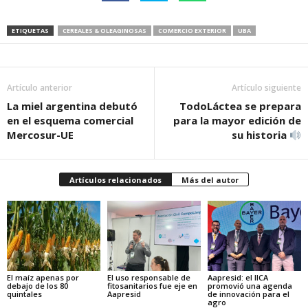
ETIQUETAS
CEREALES & OLEAGINOSAS
COMERCIO EXTERIOR
UBA
Artículo anterior
Artículo siguiente
La miel argentina debutó
TodoLáctea se prepara
en el esquema comercial
para la mayor edición de
Mercosur-UE
su historia
Artículos relacionados
Más del autor
El maíz apenas por
El uso responsable de
Aapresid: el IICA
debajo de los 80
fitosanitarios fue eje en
promovió una agenda
quintales
Aapresid
de innovación para el
agro