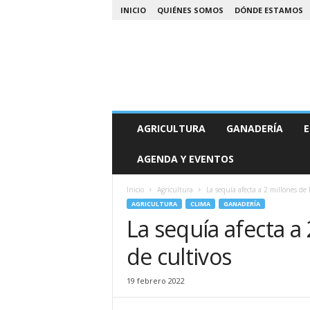
INICIO
QUIÉNES SOMOS
DÓNDE ESTAMOS
A
AGRICULTURA
GANADERÍA
E
g
r
AGENDA Y EVENTOS
o
N
o
Inicio
Agricultura
La sequía afecta a 2 millones de 
a
AGRICULTURA
CLIMA
GANADERÍA
La sequía afecta a
de cultivos
19 febrero 2022