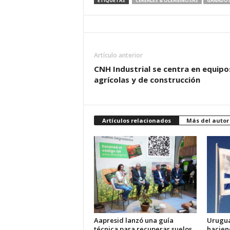
ETIQUETAS
CEREALES & OLEAGINOSAS
GANADOS
Artículo anterior
CNH Industrial se centra en equipo
agrícolas y de construcción
Artículos relacionados
Más del autor
Aapresid lanzó una guía
Urugua
técnica para recuperar suelos
hacien