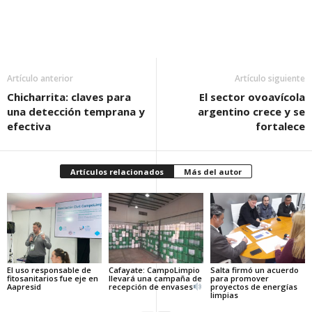
Artículo anterior
Artículo siguiente
Chicharrita: claves para
El sector ovoavícola
una detección temprana y
argentino crece y se
efectiva
fortalece
Artículos relacionados
Más del autor
El uso responsable de
Cafayate: CampoLimpio
Salta firmó un acuerdo
fitosanitarios fue eje en
llevará una campaña de
para promover
Aapresid
recepción de envases
proyectos de energías
limpias