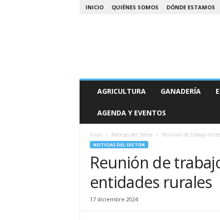
INICIO
QUIÉNES SOMOS
DÓNDE ESTAMOS
A
AGRICULTURA
GANADERÍA
E
g
r
AGENDA Y EVENTOS
o
N
o
Inicio
Noticias del Sector
Reunión de trabajo entre
a
NOTICIAS DEL SECTOR
Reunión de trabajo
entidades rurales
17 diciembre 2024