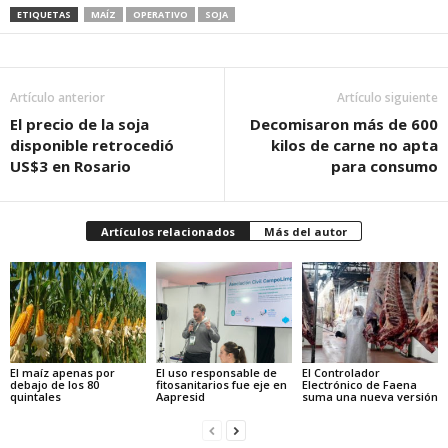
ETIQUETAS
MAÍZ
OPERATIVO
SOJA
Artículo anterior
Artículo siguiente
El precio de la soja
Decomisaron más de 600
disponible retrocedió
kilos de carne no apta
US$3 en Rosario
para consumo
Artículos relacionados
Más del autor
El maíz apenas por
El uso responsable de
El Controlador
debajo de los 80
fitosanitarios fue eje en
Electrónico de Faena
quintales
Aapresid
suma una nueva versión