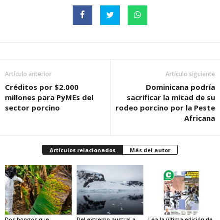
Artículo anterior
Artículo siguiente
Créditos por $2.000
Dominicana podría
millones para PyMEs del
sacrificar la mitad de su
sector porcino
rodeo porcino por la Peste
Africana
Artículos relacionados
Más del autor
Dos hongos que
Del extremo austral a
Lea la última edición de