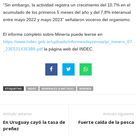
“Sin embargo, la actividad registra un crecimiento del 10,7% en el
acumulado de los primeros 5 meses del año y del 7,8% interanual
entre mayo 2022 y mayo 2023” señalaron voceros del organismo.
El informe completo sobre Minería puede leerse en
https://www.indec.gob.ar/uploads/informesdeprensa/ipi_minero_07
_23E5314353B9.pdf
la página web del INDEC.
ETIQUETAS
INDEC
MINERALES & METALES
MINERÍA
Artículo anterior
Artículo siguiente
En Uruguay cayó la tasa de
Fuerte caída de la pesca
preñez