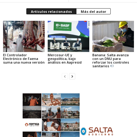
Artículos relacionados
Más del autor
El Controlador
Mercosur-UE y
Banana: Salta avanza
Electrónico de Faena
geopolítica, bajo
con un DNU para
suma una nueva versión
análisis en Aapresid
reforzar los controles
sanitarios