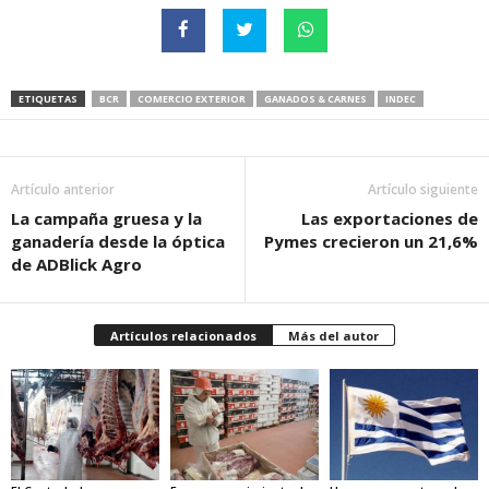
ETIQUETAS
BCR
COMERCIO EXTERIOR
GANADOS & CARNES
INDEC
Artículo anterior
Artículo siguiente
La campaña gruesa y la
Las exportaciones de
ganadería desde la óptica
Pymes crecieron un 21,6%
de ADBlick Agro
Artículos relacionados
Más del autor