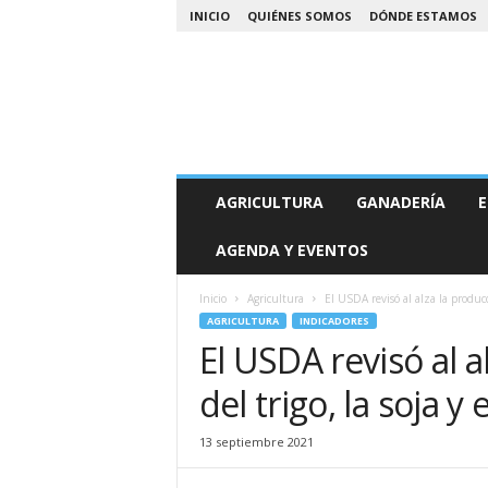
INICIO
QUIÉNES SOMOS
DÓNDE ESTAMOS
A
AGRICULTURA
GANADERÍA
E
g
r
AGENDA Y EVENTOS
o
N
o
Inicio
Agricultura
El USDA revisó al alza la producc
a
AGRICULTURA
INDICADORES
El USDA revisó al 
del trigo, la soja y 
13 septiembre 2021