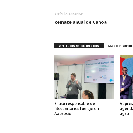
Artículo anterior
Remate anual de Canoa
Artículos relacionados
Más del autor
El uso responsable de
Aapresi
fitosanitarios fue eje en
agenda
Aapresid
agro