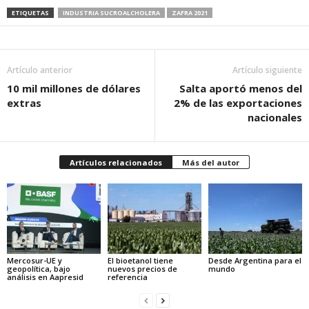
ETIQUETAS
INDUSTRIA SUCROALCHOLERA
ZAFRA 2021
Artículo anterior
Artículo siguiente
10 mil millones de dólares
Salta aportó menos del
extras
2% de las exportaciones
nacionales
Artículos relacionados
Más del autor
Mercosur-UE y
El bioetanol tiene
Desde Argentina para el
geopolítica, bajo
nuevos precios de
mundo
análisis en Aapresid
referencia