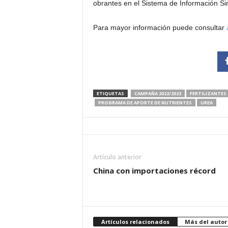
obrantes en el Sistema de Información Sim
Para mayor información puede consultar
ETIQUETAS
CAMPAÑA 2022/2023
FERTILIZANTES
PROGRAMA DE APORTE DE NUTRIENTES
UREA
Artículo anterior
China con importaciones récord
Artículos relacionados
Más del autor