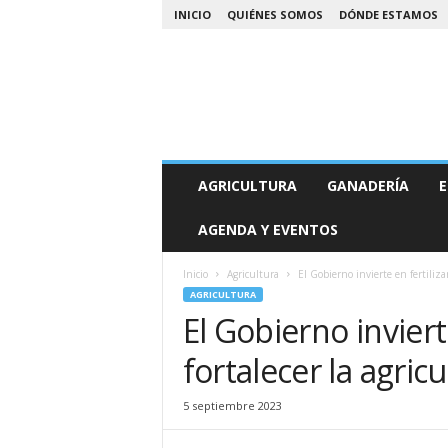
INICIO
QUIÉNES SOMOS
DÓNDE ESTAMOS
A
AGRICULTURA
GANADERÍA
E
g
r
AGENDA Y EVENTOS
o
N
o
Inicio
Agricultura
El Gobierno invierte en fertilizan
a
AGRICULTURA
El Gobierno inviert
fortalecer la agricu
5 septiembre 2023