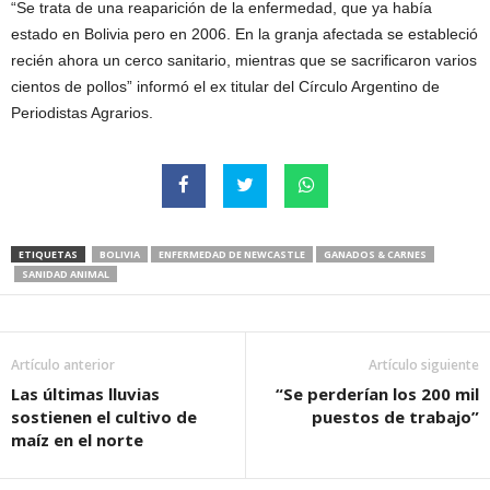
“Se trata de una reaparición de la enfermedad, que ya había
estado en Bolivia pero en 2006. En la granja afectada se estableció
recién ahora un cerco sanitario, mientras que se sacrificaron varios
cientos de pollos” informó el ex titular del Círculo Argentino de
Periodistas Agrarios.
ETIQUETAS
BOLIVIA
ENFERMEDAD DE NEWCASTLE
GANADOS & CARNES
SANIDAD ANIMAL
Artículo anterior
Artículo siguiente
Las últimas lluvias
“Se perderían los 200 mil
sostienen el cultivo de
puestos de trabajo”
maíz en el norte