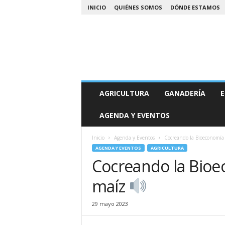
INICIO
QUIÉNES SOMOS
DÓNDE ESTAMOS
A
AGRICULTURA
GANADERÍA
E
g
r
AGENDA Y EVENTOS
o
N
o
Inicio
Agenda y Eventos
Cocreando la Bioeconomía
a
AGENDA Y EVENTOS
AGRICULTURA
Cocreando la Bioe
maíz
29 mayo 2023