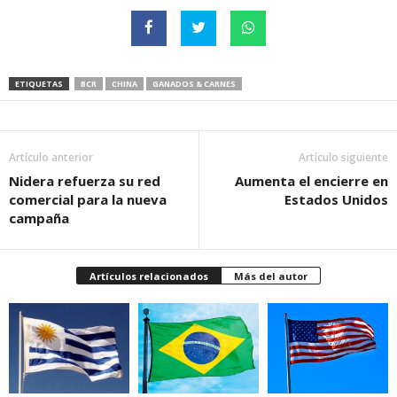
ETIQUETAS
BCR
CHINA
GANADOS & CARNES
Artículo anterior
Artículo siguiente
Nidera refuerza su red
Aumenta el encierre en
comercial para la nueva
Estados Unidos
campaña
Artículos relacionados
Más del autor