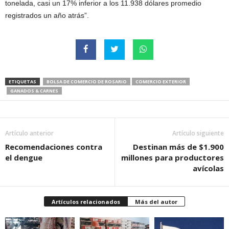
tonelada, casi un 17% inferior a los 11.938 dólares promedio
registrados un año atrás”.
ETIQUETAS
BOLSA DE COMERCIO DE ROSARIO
COMERCIO EXTERIOR
GANADOS & CARNES
Artículo anterior
Artículo siguiente
Recomendaciones contra
Destinan más de $1.900
el dengue
millones para productores
avícolas
Artículos relacionados
Más del autor