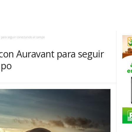
 para seguir conectando al campo
 con Auravant para seguir
mpo