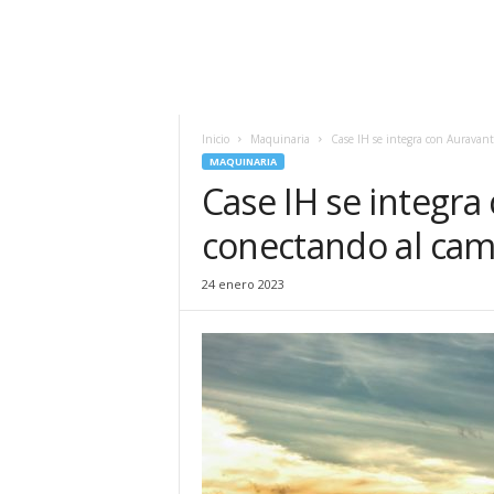
Inicio
Maquinaria
Case IH se integra con Auravant
MAQUINARIA
Case IH se integra
conectando al ca
24 enero 2023