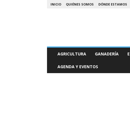
INICIO
QUIÉNES SOMOS
DÓNDE ESTAMOS
A
AGRICULTURA
GANADERÍA
E
g
r
AGENDA Y EVENTOS
o
N
o
a