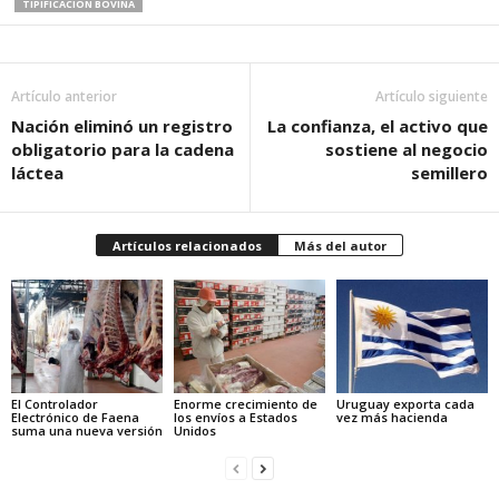
TIPIFICACIÓN BOVINA
Artículo anterior
Artículo siguiente
Nación eliminó un registro
La confianza, el activo que
obligatorio para la cadena
sostiene al negocio
láctea
semillero
Artículos relacionados
Más del autor
El Controlador
Enorme crecimiento de
Uruguay exporta cada
Electrónico de Faena
los envíos a Estados
vez más hacienda
suma una nueva versión
Unidos