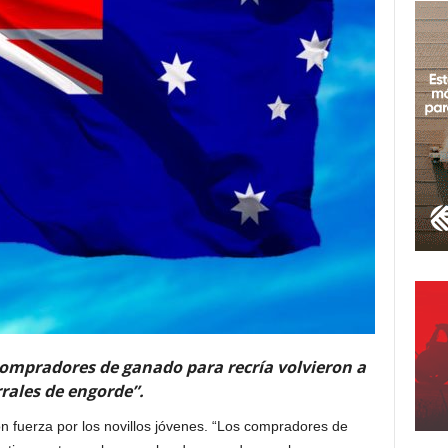
 compradores de ganado para recría volvieron a
rales de engorde”.
on fuerza por los novillos jóvenes. “Los compradores de