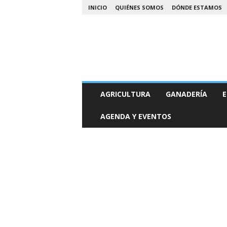
INICIO
QUIÉNES SOMOS
DÓNDE ESTAMOS
A
AGRICULTURA
GANADERÍA
E
g
r
AGENDA Y EVENTOS
o
N
o
a