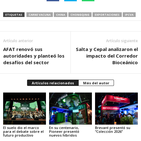
ETIQUETAS
CARNE VACUNA
CHINA
CHONGQING
EXPORTACIONES
IPCVA
Artículo anterior
Artículo siguiente
AFAT renovó sus
Salta y Cepal analizaron el
autoridades y planteó los
impacto del Corredor
desafíos del sector
Bioceánico
Artículos relacionados
Más del autor
El suelo dio el marco
En su centenario,
Brevant presentó su
para el debate sobre el
Pioneer presentó
“Colección 2026”
futuro productivo
nuevos híbridos