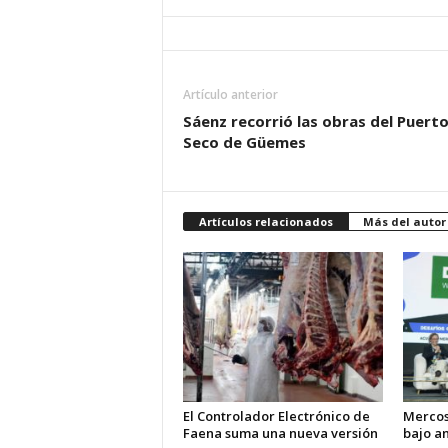
Artículo anterior
Sáenz recorrió las obras del Puert
Seco de Güemes
Artículos relacionados
Más del autor
El Controlador Electrónico de
Mercos
Faena suma una nueva versión
bajo an