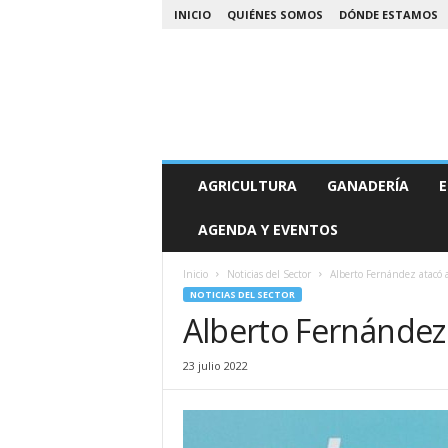
INICIO
QUIÉNES SOMOS
DÓNDE ESTAMOS
A
AGRICULTURA
GANADERÍA
E
g
r
AGENDA Y EVENTOS
o
N
o
Inicio
Noticias del Sector
Alberto Fernández atacó 
a
NOTICIAS DEL SECTOR
Alberto Fernández
23 julio 2022