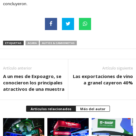
concluyeron.
ETIQUETAS
ACARA
AUTOS & CAMIONETAS
Artículo anterior
Artículo siguiente
A un mes de Expoagro, se
Las exportaciones de vino
conocieron los principales
a granel cayeron 40%
atractivos de una muestra
Artículos relacionados
Más del autor