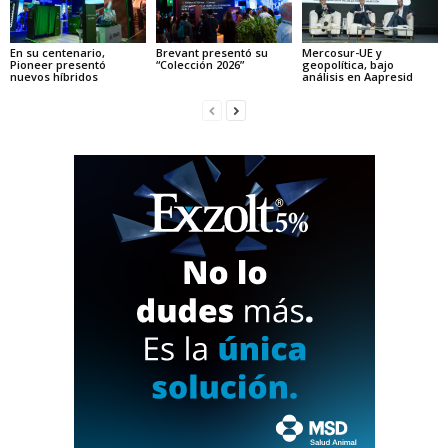
En su centenario,
Brevant presentó su
Mercosur-UE y
Pioneer presentó
“Colección 2026”
geopolítica, bajo
nuevos híbridos
análisis en Aapresid